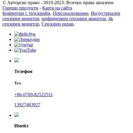
© Авторско право - 2010-2023: Всички права запазени.
Горещи продукти
-
Карта на сайта
Компютри с тъчскрийн
,
Персонализиране
,
Индустриален
сензорен монитор
,
инфрачервен сензорен монитор
,
4k
сензорен монитор
,
Сензорен екран
,
Телефон
Тел.
+86-0769-82522511
13927483927
Имейл