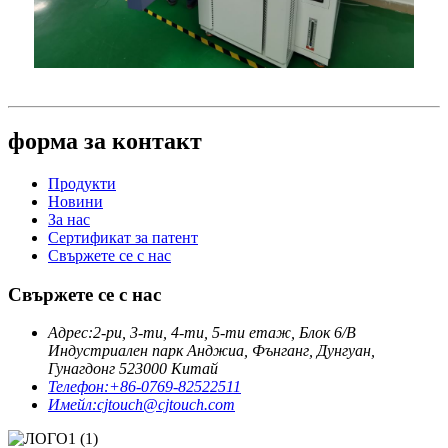
форма за контакт
Продукти
Новини
За нас
Сертификат за патент
Свържете се с нас
Свържете се с нас
Адрес:
2-ри, 3-ти, 4-ти, 5-ти етаж, Блок 6/B
Индустриален парк Анджиа, Фънганг, Дунгуан,
Гунагдонг 523000 Китай
Телефон:
+86-0769-82522511
Имейл:
cjtouch@cjtouch.com