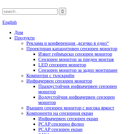
English
Дом
Продукти
Реклама и конференция „всичко в едно“
Проектиран капацитивен сензорен монитор
Извит геймърски сензорен монитор
Сензорен монитор за преден монтаж
LED сензорен монитор
Сензорен монитор за задно монтиране
Компютри с тъчскрийн
Инфрачервен сензорен монитор
Прахоустойчив инфрачервен сензорен
монитор
Водоустойчив инфрачервен сензорен
монитор
Външен сензорен монитор с висока яркост
Компоненти на сензорния екран
Инфрачервен сензорен екран
PCAP сензорно фолио
PCAP сензорен екран