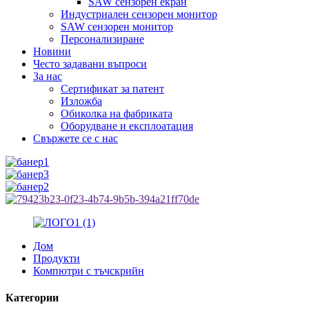
SAW сензорен екран
Индустриален сензорен монитор
SAW сензорен монитор
Персонализиране
Новини
Често задавани въпроси
За нас
Сертификат за патент
Изложба
Обиколка на фабриката
Оборудване и експлоатация
Свържете се с нас
Дом
Продукти
Компютри с тъчскрийн
Категории