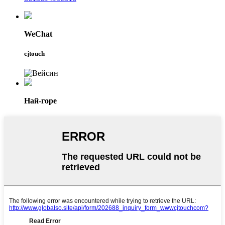
WeChat
cjtouch
Най-горе