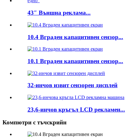
43″ Външна реклама...
10.4 Вграден капацитивен сензор...
10.1 Вграден капацитивен сензор...
32-инчов извит сензорен дисплей
23,6-инчов кръгъл LCD рекламен...
Компютри с тъчскрийн