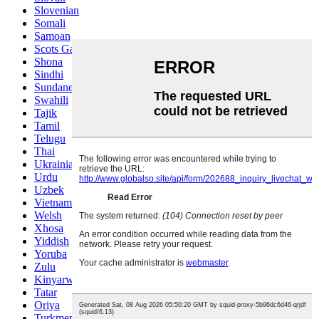
Slovenian
Somali
Samoan
Scots Gaelic
Shona
Sindhi
Sundanese
Swahili
Tajik
Tamil
Telugu
Thai
Ukrainian
Urdu
Uzbek
Vietnamese
Welsh
Xhosa
Yiddish
Yoruba
Zulu
Kinyarwanda
Tatar
Oriya
Turkmen