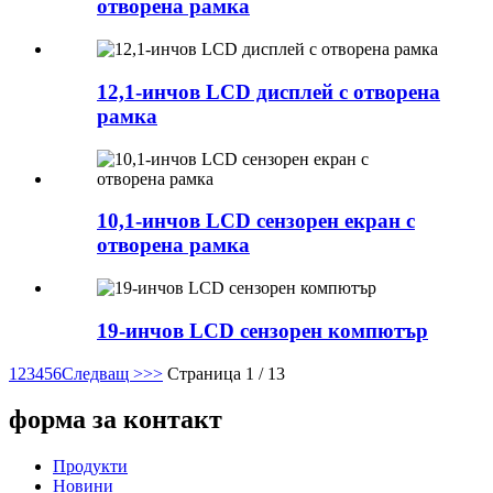
отворена рамка
12,1-инчов LCD дисплей с отворена
рамка
10,1-инчов LCD сензорен екран с
отворена рамка
19-инчов LCD сензорен компютър
1
2
3
4
5
6
Следващ >
>>
Страница 1 / 13
форма за контакт
Продукти
Новини