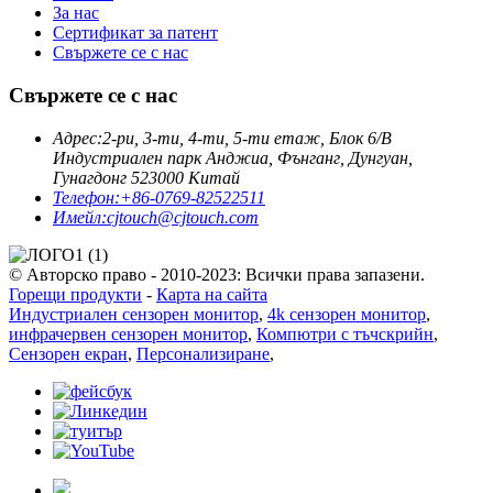
За нас
Сертификат за патент
Свържете се с нас
Свържете се с нас
Адрес:
2-ри, 3-ти, 4-ти, 5-ти етаж, Блок 6/B
Индустриален парк Анджиа, Фънганг, Дунгуан,
Гунагдонг 523000 Китай
Телефон:
+86-0769-82522511
Имейл:
cjtouch@cjtouch.com
© Авторско право - 2010-2023: Всички права запазени.
Горещи продукти
-
Карта на сайта
Индустриален сензорен монитор
,
4k сензорен монитор
,
инфрачервен сензорен монитор
,
Компютри с тъчскрийн
,
Сензорен екран
,
Персонализиране
,