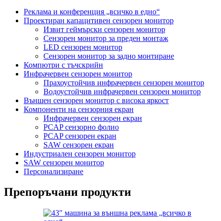
Реклама и конференция „всичко в едно“
Проектиран капацитивен сензорен монитор
Извит геймърски сензорен монитор
Сензорен монитор за преден монтаж
LED сензорен монитор
Сензорен монитор за задно монтиране
Компютри с тъчскрийн
Инфрачервен сензорен монитор
Прахоустойчив инфрачервен сензорен монитор
Водоустойчив инфрачервен сензорен монитор
Външен сензорен монитор с висока яркост
Компоненти на сензорния екран
Инфрачервен сензорен екран
PCAP сензорно фолио
PCAP сензорен екран
SAW сензорен екран
Индустриален сензорен монитор
SAW сензорен монитор
Персонализиране
Препоръчани продукти