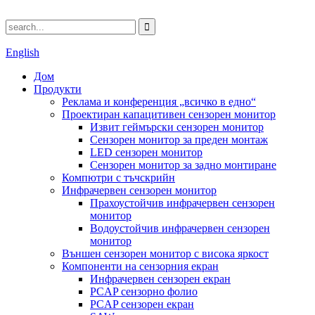
English
Дом
Продукти
Реклама и конференция „всичко в едно“
Проектиран капацитивен сензорен монитор
Извит геймърски сензорен монитор
Сензорен монитор за преден монтаж
LED сензорен монитор
Сензорен монитор за задно монтиране
Компютри с тъчскрийн
Инфрачервен сензорен монитор
Прахоустойчив инфрачервен сензорен
монитор
Водоустойчив инфрачервен сензорен
монитор
Външен сензорен монитор с висока яркост
Компоненти на сензорния екран
Инфрачервен сензорен екран
PCAP сензорно фолио
PCAP сензорен екран