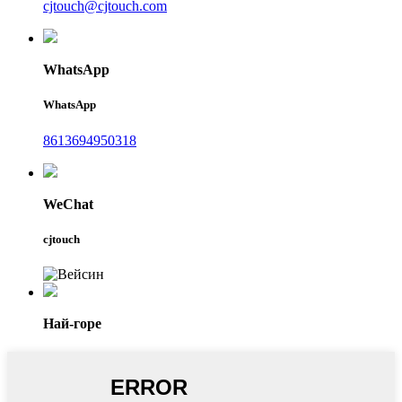
cjtouch@cjtouch.com
WhatsApp
WhatsApp
8613694950318
WeChat
cjtouch
Най-горе