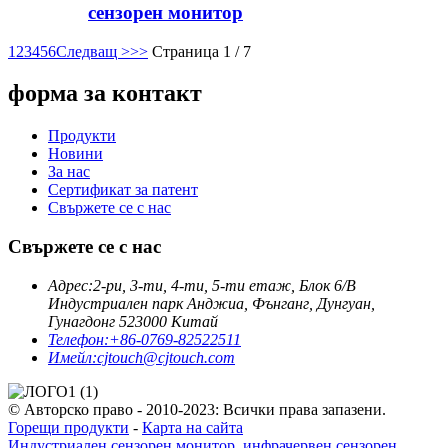
сензорен монитор
1
2
3
4
5
6
Следващ >
>>
Страница 1 / 7
форма за контакт
Продукти
Новини
За нас
Сертификат за патент
Свържете се с нас
Свържете се с нас
Адрес:
2-ри, 3-ти, 4-ти, 5-ти етаж, Блок 6/B
Индустриален парк Анджиа, Фънганг, Дунгуан,
Гунагдонг 523000 Китай
Телефон:
+86-0769-82522511
Имейл:
cjtouch@cjtouch.com
© Авторско право - 2010-2023: Всички права запазени.
Горещи продукти
-
Карта на сайта
Индустриален сензорен монитор
,
инфрачервен сензорен