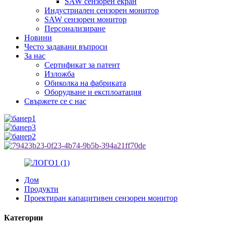
SAW сензорен екран
Индустриален сензорен монитор
SAW сензорен монитор
Персонализиране
Новини
Често задавани въпроси
За нас
Сертификат за патент
Изложба
Обиколка на фабриката
Оборудване и експлоатация
Свържете се с нас
Дом
Продукти
Проектиран капацитивен сензорен монитор
Категории