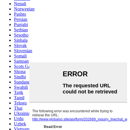
Nepali
Norwegian
Pashto
Persian
Punjabi
Serbian
Sesotho
Sinhala
Slovak
Slovenian
Somali
Samoan
Scots Gaelic
Shona
Sindhi
Sundanese
Swahili
Tajik
Tamil
Telugu
Thai
Ukrainian
Urdu
Uzbek
Vietnamese