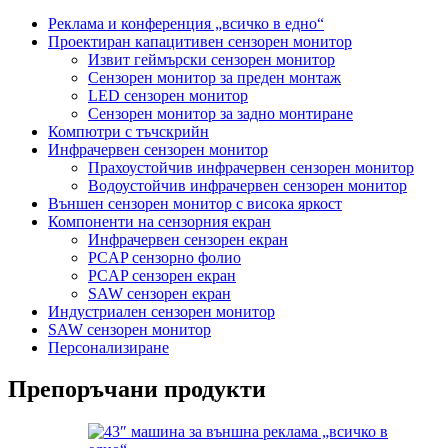
Реклама и конференция „всичко в едно“
Проектиран капацитивен сензорен монитор
Извит геймърски сензорен монитор
Сензорен монитор за преден монтаж
LED сензорен монитор
Сензорен монитор за задно монтиране
Компютри с тъчскрийн
Инфрачервен сензорен монитор
Прахоустойчив инфрачервен сензорен монитор
Водоустойчив инфрачервен сензорен монитор
Външен сензорен монитор с висока яркост
Компоненти на сензорния екран
Инфрачервен сензорен екран
PCAP сензорно фолио
PCAP сензорен екран
SAW сензорен екран
Индустриален сензорен монитор
SAW сензорен монитор
Персонализиране
Препоръчани продукти