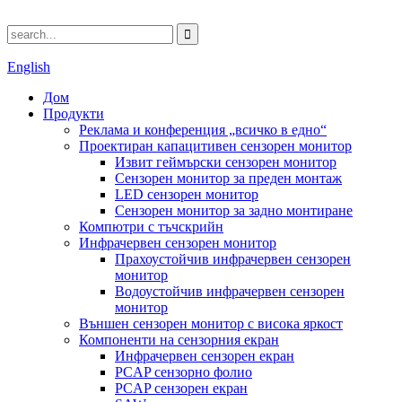
English
Дом
Продукти
Реклама и конференция „всичко в едно“
Проектиран капацитивен сензорен монитор
Извит геймърски сензорен монитор
Сензорен монитор за преден монтаж
LED сензорен монитор
Сензорен монитор за задно монтиране
Компютри с тъчскрийн
Инфрачервен сензорен монитор
Прахоустойчив инфрачервен сензорен
монитор
Водоустойчив инфрачервен сензорен
монитор
Външен сензорен монитор с висока яркост
Компоненти на сензорния екран
Инфрачервен сензорен екран
PCAP сензорно фолио
PCAP сензорен екран