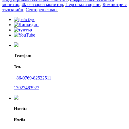
монитор
,
4k сензорен монитор
,
Персонализиране
,
Компютри с
тъчскрийн
,
Сензорен екран
,
Телефон
Тел.
+86-0769-82522511
13927483927
Имейл
Имейл