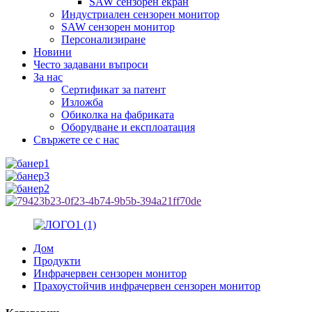
SAW сензорен екран
Индустриален сензорен монитор
SAW сензорен монитор
Персонализиране
Новини
Често задавани въпроси
За нас
Сертификат за патент
Изложба
Обиколка на фабриката
Оборудване и експлоатация
Свържете се с нас
Дом
Продукти
Инфрачервен сензорен монитор
Прахоустойчив инфрачервен сензорен монитор