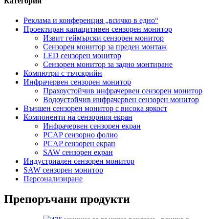
Категории
Реклама и конференция „всичко в едно“
Проектиран капацитивен сензорен монитор
Извит геймърски сензорен монитор
Сензорен монитор за преден монтаж
LED сензорен монитор
Сензорен монитор за задно монтиране
Компютри с тъчскрийн
Инфрачервен сензорен монитор
Прахоустойчив инфрачервен сензорен монитор
Водоустойчив инфрачервен сензорен монитор
Външен сензорен монитор с висока яркост
Компоненти на сензорния екран
Инфрачервен сензорен екран
PCAP сензорно фолио
PCAP сензорен екран
SAW сензорен екран
Индустриален сензорен монитор
SAW сензорен монитор
Персонализиране
Препоръчани продукти