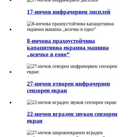
17-инчов инфрачервен дисплей
8-инчова прахоустойчива
капацитивна екранна машина
„всичко в едно“
27-инчов отворен инфрачервен
сензорен екран
22-инчов вграден звуков сензорен
екран