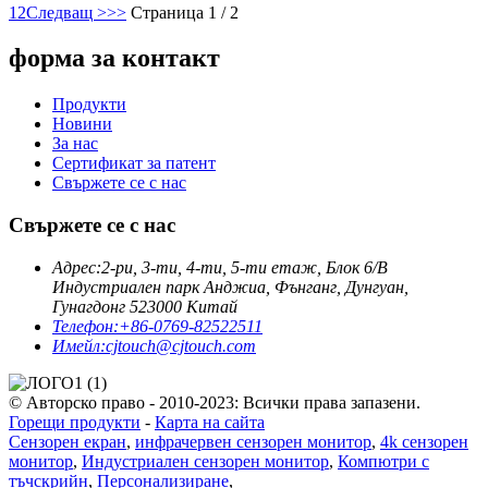
1
2
Следващ >
>>
Страница 1 / 2
форма за контакт
Продукти
Новини
За нас
Сертификат за патент
Свържете се с нас
Свържете се с нас
Адрес:
2-ри, 3-ти, 4-ти, 5-ти етаж, Блок 6/B
Индустриален парк Анджиа, Фънганг, Дунгуан,
Гунагдонг 523000 Китай
Телефон:
+86-0769-82522511
Имейл:
cjtouch@cjtouch.com
© Авторско право - 2010-2023: Всички права запазени.
Горещи продукти
-
Карта на сайта
Сензорен екран
,
инфрачервен сензорен монитор
,
4k сензорен
монитор
,
Индустриален сензорен монитор
,
Компютри с
тъчскрийн
,
Персонализиране
,