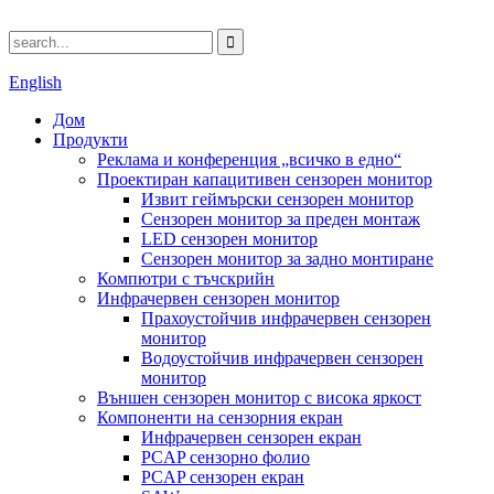
English
Дом
Продукти
Реклама и конференция „всичко в едно“
Проектиран капацитивен сензорен монитор
Извит геймърски сензорен монитор
Сензорен монитор за преден монтаж
LED сензорен монитор
Сензорен монитор за задно монтиране
Компютри с тъчскрийн
Инфрачервен сензорен монитор
Прахоустойчив инфрачервен сензорен
монитор
Водоустойчив инфрачервен сензорен
монитор
Външен сензорен монитор с висока яркост
Компоненти на сензорния екран
Инфрачервен сензорен екран
PCAP сензорно фолио
PCAP сензорен екран