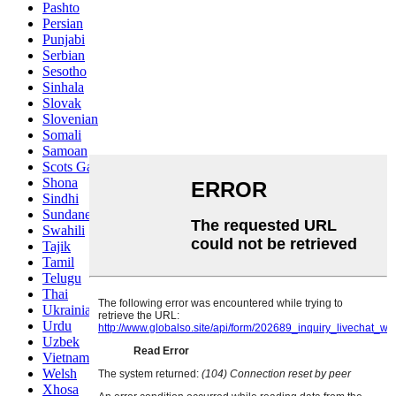
Pashto
Persian
Punjabi
Serbian
Sesotho
Sinhala
Slovak
Slovenian
Somali
Samoan
Scots Gaelic
Shona
Sindhi
Sundanese
Swahili
Tajik
Tamil
Telugu
Thai
Ukrainian
Urdu
Uzbek
Vietnamese
Welsh
Xhosa