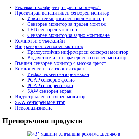
Реклама и конференция „всичко в едно“
Проектиран капацитивен сензорен монитор
Извит геймърски сензорен монитор
Сензорен монитор за преден монтаж
LED сензорен монитор
Сензорен монитор за задно монтиране
Компютри с тъчскрийн
Инфрачервен сензорен монитор
Прахоустойчив инфрачервен сензорен монитор
Водоустойчив инфрачервен сензорен монитор
Външен сензорен монитор с висока яркост
Компоненти на сензорния екран
Инфрачервен сензорен екран
PCAP сензорно фолио
PCAP сензорен екран
SAW сензорен екран
Индустриален сензорен монитор
SAW сензорен монитор
Персонализиране
Препоръчани продукти