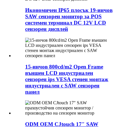
Икономичен IP65 плосък 19-инчов
SAW сензорен монитор за POS
системен терминал DC 12V LCD
сензорен дисплей
15-инчов 800cd/m2 Open Frame
външен LCD индустриален
сензорен ips VESA стенен монтаж
индустриален с SAW сензорен
панел
ODM OEM CJtouch 17″ SAW