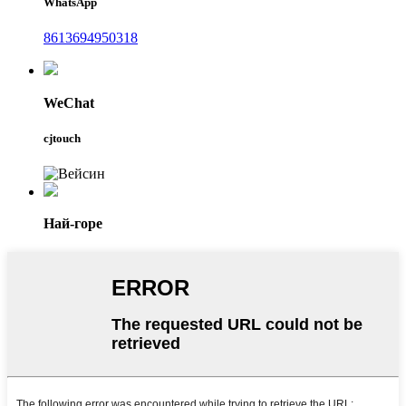
WhatsApp
8613694950318
WeChat
cjtouch
Най-горе