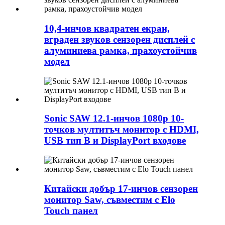
10,4-инчов квадратен екран,
вграден звуков сензорен дисплей с
алуминиева рамка, прахоустойчив
модел
Sonic SAW 12.1-инчов 1080p 10-
точков мултитъч монитор с HDMI,
USB тип B и DisplayPort входове
Китайски добър 17-инчов сензорен
монитор Saw, съвместим с Elo
Touch панел