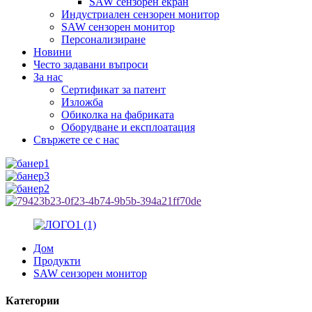
SAW сензорен екран
Индустриален сензорен монитор
SAW сензорен монитор
Персонализиране
Новини
Често задавани въпроси
За нас
Сертификат за патент
Изложба
Обиколка на фабриката
Оборудване и експлоатация
Свържете се с нас
Дом
Продукти
SAW сензорен монитор
Категории