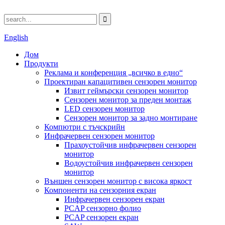
English
Дом
Продукти
Реклама и конференция „всичко в едно“
Проектиран капацитивен сензорен монитор
Извит геймърски сензорен монитор
Сензорен монитор за преден монтаж
LED сензорен монитор
Сензорен монитор за задно монтиране
Компютри с тъчскрийн
Инфрачервен сензорен монитор
Прахоустойчив инфрачервен сензорен
монитор
Водоустойчив инфрачервен сензорен
монитор
Външен сензорен монитор с висока яркост
Компоненти на сензорния екран
Инфрачервен сензорен екран
PCAP сензорно фолио
PCAP сензорен екран