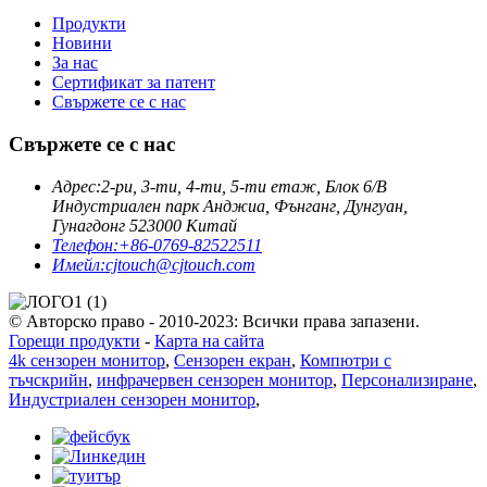
Продукти
Новини
За нас
Сертификат за патент
Свържете се с нас
Свържете се с нас
Адрес:
2-ри, 3-ти, 4-ти, 5-ти етаж, Блок 6/B
Индустриален парк Анджиа, Фънганг, Дунгуан,
Гунагдонг 523000 Китай
Телефон:
+86-0769-82522511
Имейл:
cjtouch@cjtouch.com
© Авторско право - 2010-2023: Всички права запазени.
Горещи продукти
-
Карта на сайта
4k сензорен монитор
,
Сензорен екран
,
Компютри с
тъчскрийн
,
инфрачервен сензорен монитор
,
Персонализиране
,
Индустриален сензорен монитор
,