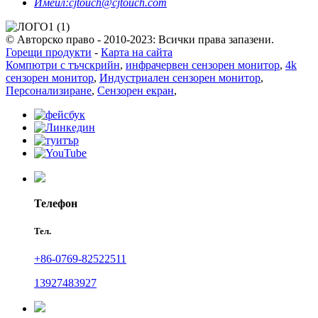
Имейл:
cjtouch@cjtouch.com
© Авторско право - 2010-2023: Всички права запазени.
Горещи продукти
-
Карта на сайта
Компютри с тъчскрийн
,
инфрачервен сензорен монитор
,
4k
сензорен монитор
,
Индустриален сензорен монитор
,
Персонализиране
,
Сензорен екран
,
Телефон
Тел.
+86-0769-82522511
13927483927