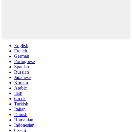
English
French
German
Portuguese
Spanish
Russian
Japanese
Korean
Arabic
Irish
Greek
Turkish
Italian
Danish
Romanian
Indonesian
Czech