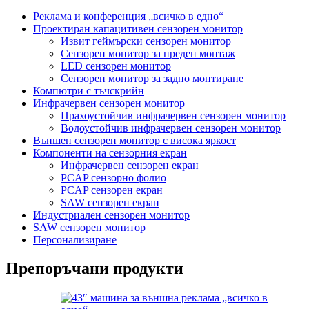
Реклама и конференция „всичко в едно“
Проектиран капацитивен сензорен монитор
Извит геймърски сензорен монитор
Сензорен монитор за преден монтаж
LED сензорен монитор
Сензорен монитор за задно монтиране
Компютри с тъчскрийн
Инфрачервен сензорен монитор
Прахоустойчив инфрачервен сензорен монитор
Водоустойчив инфрачервен сензорен монитор
Външен сензорен монитор с висока яркост
Компоненти на сензорния екран
Инфрачервен сензорен екран
PCAP сензорно фолио
PCAP сензорен екран
SAW сензорен екран
Индустриален сензорен монитор
SAW сензорен монитор
Персонализиране
Препоръчани продукти