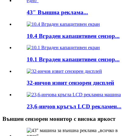
43″ Външна реклама...
10.4 Вграден капацитивен сензор...
10.1 Вграден капацитивен сензор...
32-инчов извит сензорен дисплей
23,6-инчов кръгъл LCD рекламен...
Външен сензорен монитор с висока яркост