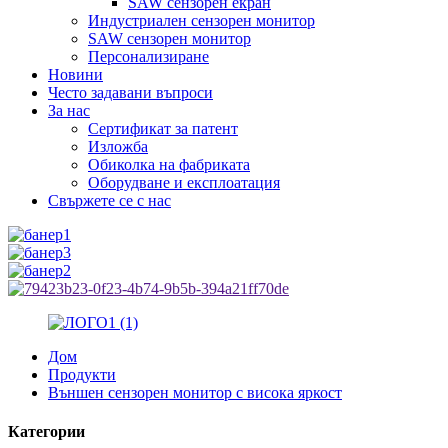
SAW сензорен екран
Индустриален сензорен монитор
SAW сензорен монитор
Персонализиране
Новини
Често задавани въпроси
За нас
Сертификат за патент
Изложба
Обиколка на фабриката
Оборудване и експлоатация
Свържете се с нас
Дом
Продукти
Външен сензорен монитор с висока яркост
Категории