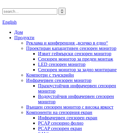
English
Дом
Продукти
Реклама и конференция „всичко в едно“
Проектиран капацитивен сензорен монитор
Извит геймърски сензорен монитор
Сензорен монитор за преден монтаж
LED сензорен монитор
Сензорен монитор за задно монтиране
Компютри с тъчскрийн
Инфрачервен сензорен монитор
Прахоустойчив инфрачервен сензорен
монитор
Водоустойчив инфрачервен сензорен
монитор
Външен сензорен монитор с висока яркост
Компоненти на сензорния екран
Инфрачервен сензорен екран
PCAP сензорно фолио
PCAP сензорен екран