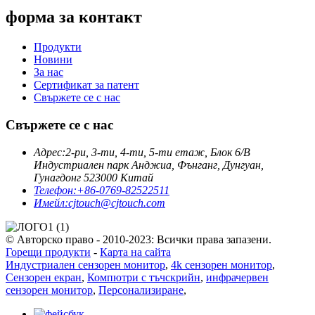
форма за контакт
Продукти
Новини
За нас
Сертификат за патент
Свържете се с нас
Свържете се с нас
Адрес:
2-ри, 3-ти, 4-ти, 5-ти етаж, Блок 6/B
Индустриален парк Анджиа, Фънганг, Дунгуан,
Гунагдонг 523000 Китай
Телефон:
+86-0769-82522511
Имейл:
cjtouch@cjtouch.com
© Авторско право - 2010-2023: Всички права запазени.
Горещи продукти
-
Карта на сайта
Индустриален сензорен монитор
,
4k сензорен монитор
,
Сензорен екран
,
Компютри с тъчскрийн
,
инфрачервен
сензорен монитор
,
Персонализиране
,