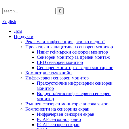
English
Дом
Продукти
Реклама и конференция „всичко в едно“
Проектиран капацитивен сензорен монитор
Извит геймърски сензорен монитор
Сензорен монитор за преден монтаж
LED сензорен монитор
Сензорен монитор за задно монтиране
Компютри с тъчскрийн
Инфрачервен сензорен монитор
Прахоустойчив инфрачервен сензорен
монитор
Водоустойчив инфрачервен сензорен
монитор
Външен сензорен монитор с висока яркост
Компоненти на сензорния екран
Инфрачервен сензорен екран
PCAP сензорно фолио
PCAP сензорен екран