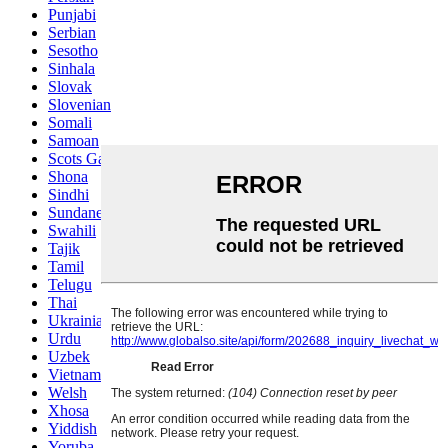
Punjabi
Serbian
Sesotho
Sinhala
Slovak
Slovenian
Somali
Samoan
Scots Gaelic
Shona
Sindhi
Sundanese
Swahili
Tajik
Tamil
Telugu
Thai
Ukrainian
Urdu
Uzbek
Vietnamese
Welsh
Xhosa
Yiddish
Yoruba