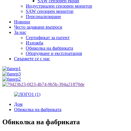
SAW сензорен екран
Индустриален сензорен монитор
SAW сензорен монитор
Персонализиране
Новини
Често задавани въпроси
За нас
Сертификат за патент
Изложба
Обиколка на фабриката
Оборудване и експлоатация
Свържете се с нас
Дом
Обиколка на фабриката
Обиколка на фабриката