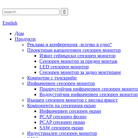
English
Дом
Продукти
Реклама и конференция „всичко в едно“
Проектиран капацитивен сензорен монитор
Извит геймърски сензорен монитор
Сензорен монитор за преден монтаж
LED сензорен монитор
Сензорен монитор за задно монтиране
Компютри с тъчскрийн
Инфрачервен сензорен монитор
Прахоустойчив инфрачервен сензорен монито
Водоустойчив инфрачервен сензорен монитор
Външен сензорен монитор с висока яркост
Компоненти на сензорния екран
Инфрачервен сензорен екран
PCAP сензорно фолио
PCAP сензорен екран
SAW сензорен екран
Индустриален сензорен монитор