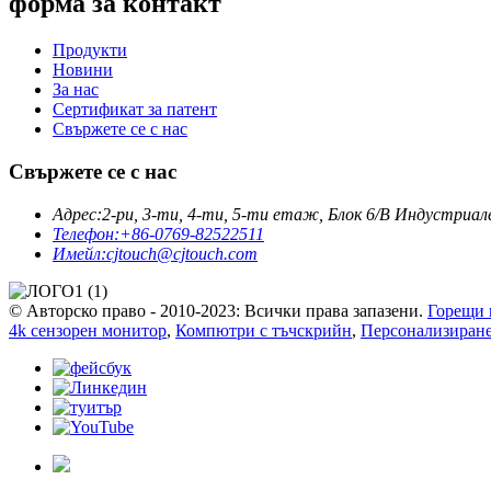
форма за контакт
Продукти
Новини
За нас
Сертификат за патент
Свържете се с нас
Свържете се с нас
Адрес:
2-ри, 3-ти, 4-ти, 5-ти етаж, Блок 6/B Индустриал
Телефон:
+86-0769-82522511
Имейл:
cjtouch@cjtouch.com
© Авторско право - 2010-2023: Всички права запазени.
Горещи 
4k сензорен монитор
,
Компютри с тъчскрийн
,
Персонализиран