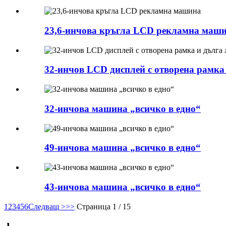
23,6-инчова кръгла LCD рекламна маш
32-инчов LCD дисплей с отворена рамка 
32-инчова машина „всичко в едно“
49-инчова машина „всичко в едно“
43-инчова машина „всичко в едно“
1
2
3
4
5
6
Следващ >
>>
Страница 1 / 15