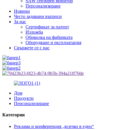
SAW сензорен монитор
Персонализиране
Новини
Често задавани въпроси
За нас
Сертификат за патент
Изложба
Обиколка на фабриката
Оборудване и експлоатация
Свържете се с нас
Дом
Продукти
Персонализиране
Категории
Реклама и конференция „всичко в едно“