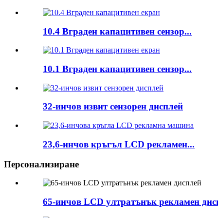
10.4 Вграден капацитивен сензор...
10.1 Вграден капацитивен сензор...
32-инчов извит сензорен дисплей
23,6-инчов кръгъл LCD рекламен...
Персонализиране
65-инчов LCD ултратънък рекламен дис