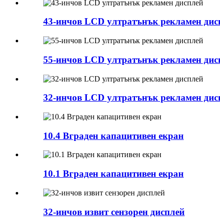
43-инчов LCD ултратънък рекламен дис
55-инчов LCD ултратънък рекламен дис
32-инчов LCD ултратънък рекламен дис
10.4 Вграден капацитивен екран
10.1 Вграден капацитивен екран
32-инчов извит сензорен дисплей