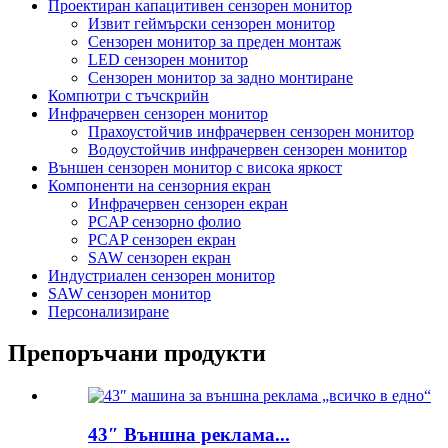
Проектиран капацитивен сензорен монитор
Извит геймърски сензорен монитор
Сензорен монитор за преден монтаж
LED сензорен монитор
Сензорен монитор за задно монтиране
Компютри с тъчскрийн
Инфрачервен сензорен монитор
Прахоустойчив инфрачервен сензорен монитор
Водоустойчив инфрачервен сензорен монитор
Външен сензорен монитор с висока яркост
Компоненти на сензорния екран
Инфрачервен сензорен екран
PCAP сензорно фолио
PCAP сензорен екран
SAW сензорен екран
Индустриален сензорен монитор
SAW сензорен монитор
Персонализиране
Препоръчани продукти
43″ Външна реклама...