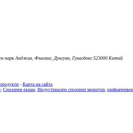
ен парк Анджиа, Фънганг, Дунгуан, Гунагдонг 523000 Китай
продукти
-
Карта на сайта
е
,
Сензорен екран
,
Индустриален сензорен монитор
,
инфрачервен