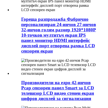
Гореща разпродажба Фабрично
персонализиран 24-инчов 27-инчов
32-инчов голям размер 1920*1080P
10-точков мултитъч екран IPS
панел монитор HDMI интерфейс
дисплей порт отворена рамка LCD
сензорен екран
Производители на едро 42-инчов
Pcap сензорен панел Smart за LCD
телевизор LCD видео стенен екран
цифров дисплей за сигнализация