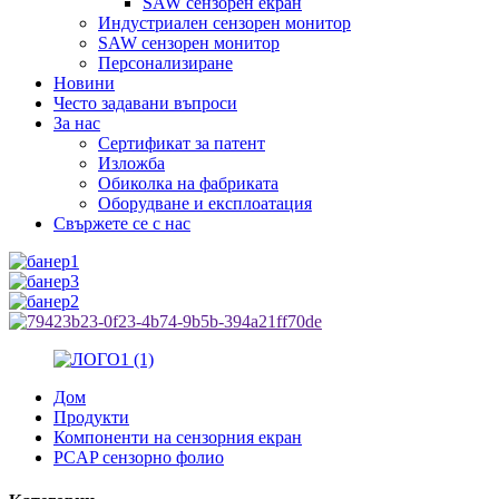
SAW сензорен екран
Индустриален сензорен монитор
SAW сензорен монитор
Персонализиране
Новини
Често задавани въпроси
За нас
Сертификат за патент
Изложба
Обиколка на фабриката
Оборудване и експлоатация
Свържете се с нас
Дом
Продукти
Компоненти на сензорния екран
PCAP сензорно фолио