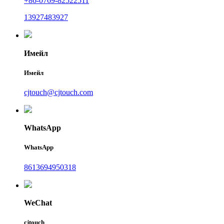
+86-0769-82522511
13927483927
Имейл
Имейл
cjtouch@cjtouch.com
WhatsApp
WhatsApp
8613694950318
WeChat
cjtouch