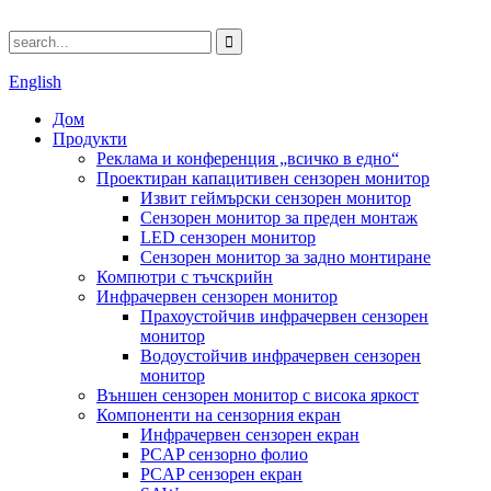
English
Дом
Продукти
Реклама и конференция „всичко в едно“
Проектиран капацитивен сензорен монитор
Извит геймърски сензорен монитор
Сензорен монитор за преден монтаж
LED сензорен монитор
Сензорен монитор за задно монтиране
Компютри с тъчскрийн
Инфрачервен сензорен монитор
Прахоустойчив инфрачервен сензорен
монитор
Водоустойчив инфрачервен сензорен
монитор
Външен сензорен монитор с висока яркост
Компоненти на сензорния екран
Инфрачервен сензорен екран
PCAP сензорно фолио
PCAP сензорен екран