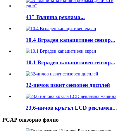
43″ Външна реклама...
10.4 Вграден капацитивен сензор...
10.1 Вграден капацитивен сензор...
32-инчов извит сензорен дисплей
23,6-инчов кръгъл LCD рекламен...
PCAP сензорно фолио