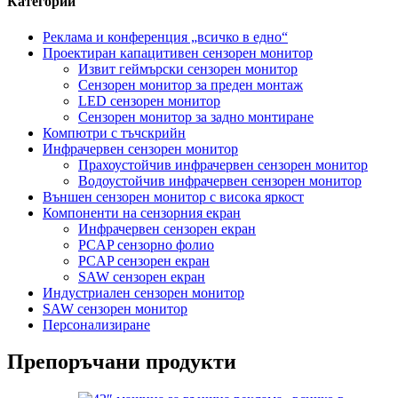
Категории
Реклама и конференция „всичко в едно“
Проектиран капацитивен сензорен монитор
Извит геймърски сензорен монитор
Сензорен монитор за преден монтаж
LED сензорен монитор
Сензорен монитор за задно монтиране
Компютри с тъчскрийн
Инфрачервен сензорен монитор
Прахоустойчив инфрачервен сензорен монитор
Водоустойчив инфрачервен сензорен монитор
Външен сензорен монитор с висока яркост
Компоненти на сензорния екран
Инфрачервен сензорен екран
PCAP сензорно фолио
PCAP сензорен екран
SAW сензорен екран
Индустриален сензорен монитор
SAW сензорен монитор
Персонализиране
Препоръчани продукти