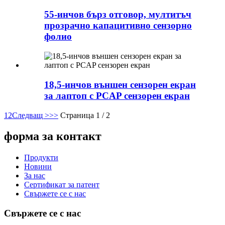
55-инчов бърз отговор, мултитъч
прозрачно капацитивно сензорно
фолио
18,5-инчов външен сензорен екран
за лаптоп с PCAP сензорен екран
1
2
Следващ >
>>
Страница 1 / 2
форма за контакт
Продукти
Новини
За нас
Сертификат за патент
Свържете се с нас
Свържете се с нас