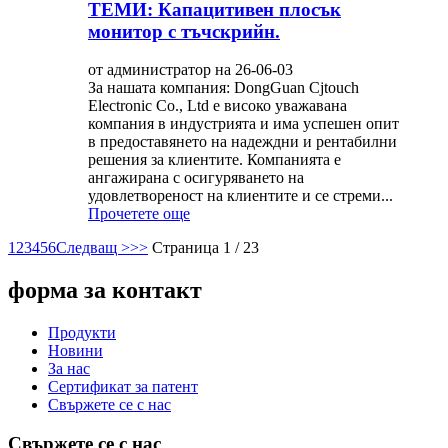
ТЕМИ: Капацитивен плосък
монитор с тъчскрийн.
от администратор на 26-06-03
За нашата компания: DongGuan Cjtouch
Electronic Co., Ltd е високо уважавана
компания в индустрията и има успешен опит
в предоставянето на надеждни и рентабилни
решения за клиентите. Компанията е
ангажирана с осигуряването на
удовлетвореност на клиентите и се стреми...
Прочетете още
1
2
3
4
5
6
Следващ >
>>
Страница 1 / 23
форма за контакт
Продукти
Новини
За нас
Сертификат за патент
Свържете се с нас
Свържете се с нас