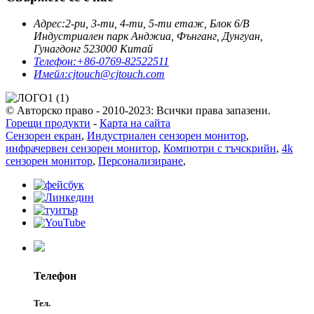
Адрес:
2-ри, 3-ти, 4-ти, 5-ти етаж, Блок 6/B
Индустриален парк Анджиа, Фънганг, Дунгуан,
Гунагдонг 523000 Китай
Телефон:
+86-0769-82522511
Имейл:
cjtouch@cjtouch.com
© Авторско право - 2010-2023: Всички права запазени.
Горещи продукти
-
Карта на сайта
Сензорен екран
,
Индустриален сензорен монитор
,
инфрачервен сензорен монитор
,
Компютри с тъчскрийн
,
4k
сензорен монитор
,
Персонализиране
,
Телефон
Тел.