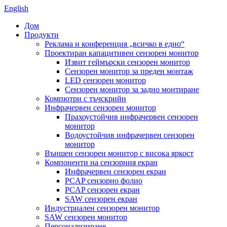
English
Дом
Продукти
Реклама и конференция „всичко в едно“
Проектиран капацитивен сензорен монитор
Извит геймърски сензорен монитор
Сензорен монитор за преден монтаж
LED сензорен монитор
Сензорен монитор за задно монтиране
Компютри с тъчскрийн
Инфрачервен сензорен монитор
Прахоустойчив инфрачервен сензорен
монитор
Водоустойчив инфрачервен сензорен
монитор
Външен сензорен монитор с висока яркост
Компоненти на сензорния екран
Инфрачервен сензорен екран
PCAP сензорно фолио
PCAP сензорен екран
SAW сензорен екран
Индустриален сензорен монитор
SAW сензорен монитор
Персонализиране