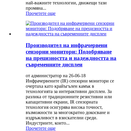
най-важните технологии, движещи тази
промяна...
Прочетете още
Производител на инфрачервени
сензорни монитори: Подобряване
на прецизността и надеждността на
съвременните дисплеи
от администратор на 26-06-18
Инфрачервените (IR) сензорни монитори се
очертаха като крайъгълен камък в
технологията за интерактивни дисплеи. За
разлика от традиционните резистивни или
капацитивни екрани, IR сензорната
технология осигурява висока точност,
възможности за многократно докосване и
издръжливост в взискателни среди.
Индустриите, които...
Прочетете още