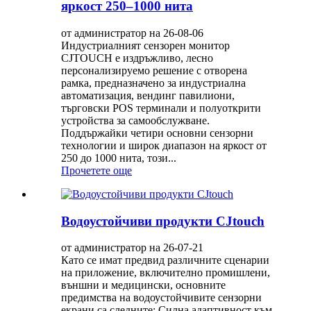
яркост 250–1000 нита
от администратор на 26-08-06
Индустриалният сензорен монитор
CJTOUCH е издръжливо, лесно
персонализируемо решение с отворена
рамка, предназначено за индустриална
автоматизация, вендинг павилиони,
търговски POS терминали и полуоткрити
устройства за самообслужване.
Поддържайки четири основни сензорни
технологии и широк диапазон на яркост от
250 до 1000 нита, този...
Прочетете още
Водоустойчиви продукти CJtouch
от администратор на 26-07-21
Като се имат предвид различните сценарии
на приложение, включително промишлени,
външни и медицински, основните
предимства на водоустойчивите сензорни
екрани са следните: Силна адаптивност към