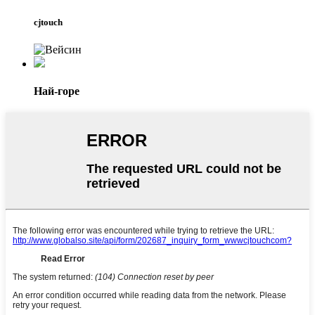
cjtouch
Най-горе