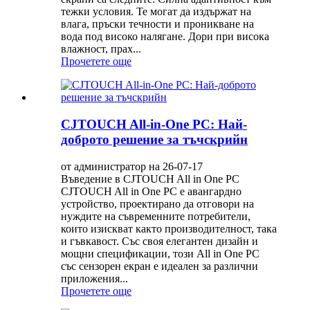
тежки условия. Те могат да издържат на
влага, пръски течности и проникване на
вода под високо налягане. Дори при висока
влажност, прах...
Прочетете още
CJTOUCH All-in-One PC: Най-
доброто решение за тъчскрийн
от администратор на 26-07-17
Въведение в CJTOUCH All in One PC
CJTOUCH All in One PC е авангардно
устройство, проектирано да отговори на
нуждите на съвременните потребители,
които изискват както производителност, така
и гъвкавост. Със своя елегантен дизайн и
мощни спецификации, този All in One PC
със сензорен екран е идеален за различни
приложения...
Прочетете още