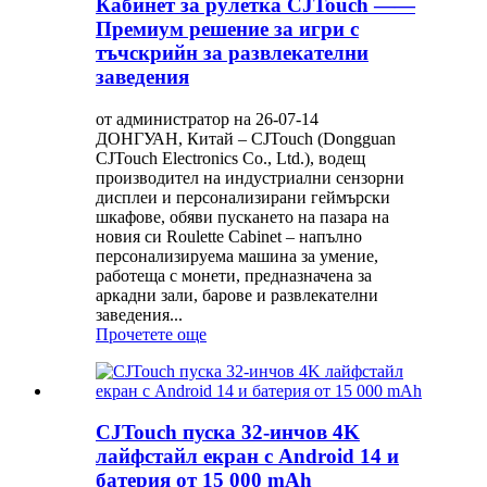
Кабинет за рулетка CJTouch ——
Премиум решение за игри с
тъчскрийн за развлекателни
заведения
от администратор на 26-07-14
ДОНГУАН, Китай – CJTouch (Dongguan
CJTouch Electronics Co., Ltd.), водещ
производител на индустриални сензорни
дисплеи и персонализирани геймърски
шкафове, обяви пускането на пазара на
новия си Roulette Cabinet – напълно
персонализируема машина за умение,
работеща с монети, предназначена за
аркадни зали, барове и развлекателни
заведения...
Прочетете още
CJTouch пуска 32-инчов 4K
лайфстайл екран с Android 14 и
батерия от 15 000 mAh