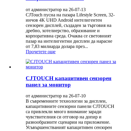
от администратор на 26-07-13
CJTouch пусна на пазара Lifestyle Screen, 32-
инчов 4K UHD Android интелигентен
сензорен дисплей, създаден за търговия на
дребно, хотелиерство, образование и
корпоративна среда. Очаква се световният
пазар на интелигентни дисплеи да нарасне
от 7,83 милиарда долара през...
Прочетете още
CJTOUCH капацитивен сензорен
панел за монитор
от администратор на 26-07-10
В съвременните технологии за дисплеи,
капацитивните сензорни панели CJTOUCH
са привлекли много внимание заради
чувствителния си отговор на допир и
разнообразните сценарии на приложение.
Усъвършенстваният капацитивен сензорен