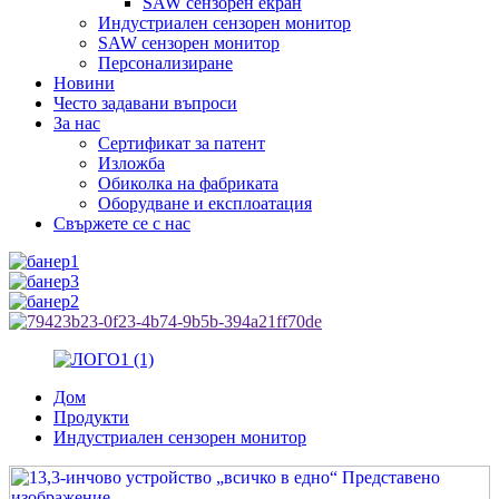
SAW сензорен екран
Индустриален сензорен монитор
SAW сензорен монитор
Персонализиране
Новини
Често задавани въпроси
За нас
Сертификат за патент
Изложба
Обиколка на фабриката
Оборудване и експлоатация
Свържете се с нас
Дом
Продукти
Индустриален сензорен монитор