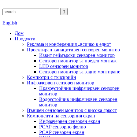
English
Дом
Продукти
Реклама и конференция „всичко в едно“
Проектиран капацитивен сензорен монитор
Извит геймърски сензорен монитор
Сензорен монитор за преден монтаж
LED сензорен монитор
Сензорен монитор за задно монтиране
Компютри с тъчскрийн
Инфрачервен сензорен монитор
Прахоустойчив инфрачервен сензорен
монитор
Водоустойчив инфрачервен сензорен
монитор
Външен сензорен монитор с висока яркост
Компоненти на сензорния екран
Инфрачервен сензорен екран
PCAP сензорно фолио
PCAP сензорен екран