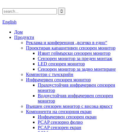
English
Дом
Продукти
Реклама и конференция „всичко в едно“
Проектиран капацитивен сензорен монитор
Извит геймърски сензорен монитор
Сензорен монитор за преден монтаж
LED сензорен монитор
Сензорен монитор за задно монтиране
Компютри с тъчскрийн
Инфрачервен сензорен монитор
Прахоустойчив инфрачервен сензорен
монитор
Водоустойчив инфрачервен сензорен
монитор
Външен сензорен монитор с висока яркост
Компоненти на сензорния екран
Инфрачервен сензорен екран
PCAP сензорно фолио
PCAP сензорен екран