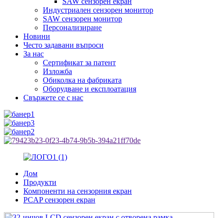
SAW сензорен екран
Индустриален сензорен монитор
SAW сензорен монитор
Персонализиране
Новини
Често задавани въпроси
За нас
Сертификат за патент
Изложба
Обиколка на фабриката
Оборудване и експлоатация
Свържете се с нас
Дом
Продукти
Компоненти на сензорния екран
PCAP сензорен екран