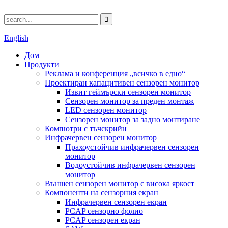
English
Дом
Продукти
Реклама и конференция „всичко в едно“
Проектиран капацитивен сензорен монитор
Извит геймърски сензорен монитор
Сензорен монитор за преден монтаж
LED сензорен монитор
Сензорен монитор за задно монтиране
Компютри с тъчскрийн
Инфрачервен сензорен монитор
Прахоустойчив инфрачервен сензорен
монитор
Водоустойчив инфрачервен сензорен
монитор
Външен сензорен монитор с висока яркост
Компоненти на сензорния екран
Инфрачервен сензорен екран
PCAP сензорно фолио
PCAP сензорен екран