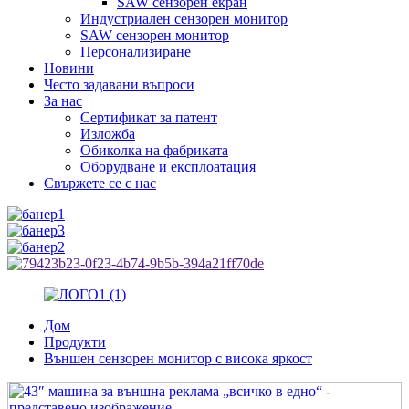
SAW сензорен екран
Индустриален сензорен монитор
SAW сензорен монитор
Персонализиране
Новини
Често задавани въпроси
За нас
Сертификат за патент
Изложба
Обиколка на фабриката
Оборудване и експлоатация
Свържете се с нас
Дом
Продукти
Външен сензорен монитор с висока яркост