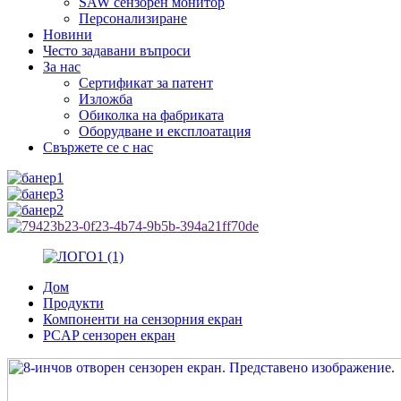
SAW сензорен монитор
Персонализиране
Новини
Често задавани въпроси
За нас
Сертификат за патент
Изложба
Обиколка на фабриката
Оборудване и експлоатация
Свържете се с нас
Дом
Продукти
Компоненти на сензорния екран
PCAP сензорен екран