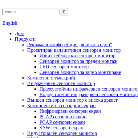
English
Дом
Продукти
Реклама и конференция „всичко в едно“
Проектиран капацитивен сензорен монитор
Извит геймърски сензорен монитор
Сензорен монитор за преден монтаж
LED сензорен монитор
Сензорен монитор за задно монтиране
Компютри с тъчскрийн
Инфрачервен сензорен монитор
Прахоустойчив инфрачервен сензорен монито
Водоустойчив инфрачервен сензорен монитор
Външен сензорен монитор с висока яркост
Компоненти на сензорния екран
Инфрачервен сензорен екран
PCAP сензорно фолио
PCAP сензорен екран
SAW сензорен екран
Индустриален сензорен монитор