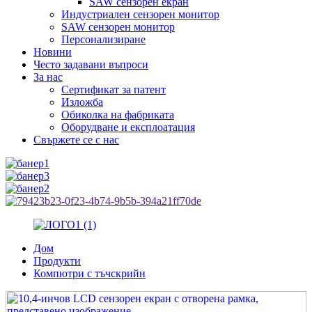
SAW сензорен екран
Индустриален сензорен монитор
SAW сензорен монитор
Персонализиране
Новини
Често задавани въпроси
За нас
Сертификат за патент
Изложба
Обиколка на фабриката
Оборудване и експлоатация
Свържете се с нас
Дом
Продукти
Компютри с тъчскрийн