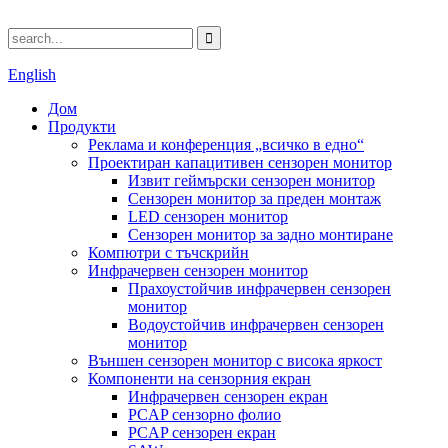
English
Дом
Продукти
Реклама и конференция „всичко в едно“
Проектиран капацитивен сензорен монитор
Извит геймърски сензорен монитор
Сензорен монитор за преден монтаж
LED сензорен монитор
Сензорен монитор за задно монтиране
Компютри с тъчскрийн
Инфрачервен сензорен монитор
Прахоустойчив инфрачервен сензорен
монитор
Водоустойчив инфрачервен сензорен
монитор
Външен сензорен монитор с висока яркост
Компоненти на сензорния екран
Инфрачервен сензорен екран
PCAP сензорно фолио
PCAP сензорен екран