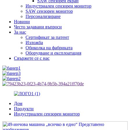
SAW сензорен екран
Индустриален сензорен монитор
SAW сензорен монитор
Персонализиране
Новини
Често задавани въпроси
За нас
Сертификат за патент
Изложба
Обиколка на фабриката
Оборудване и експлоатация
Свържете се с нас
Дом
Продукти
Индустриален сензорен монитор