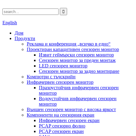
English
Дом
Продукти
Реклама и конференция „всичко в едно“
Проектиран капацитивен сензорен монитор
Извит геймърски сензорен монитор
Сензорен монитор за преден монтаж
LED сензорен монитор
Сензорен монитор за задно монтиране
Компютри с тъчскрийн
Инфрачервен сензорен монитор
Прахоустойчив инфрачервен сензорен
монитор
Водоустойчив инфрачервен сензорен
монитор
Външен сензорен монитор с висока яркост
Компоненти на сензорния екран
Инфрачервен сензорен екран
PCAP сензорно фолио
PCAP сензорен екран