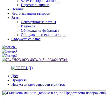
SAW сензорен монитор
Персонализиране
Новини
Често задавани въпроси
За нас
Сертификат за патент
Изложба
Обиколка на фабриката
Оборудване и експлоатация
Свържете се с нас
Дом
Продукти
Индустриален сензорен монитор